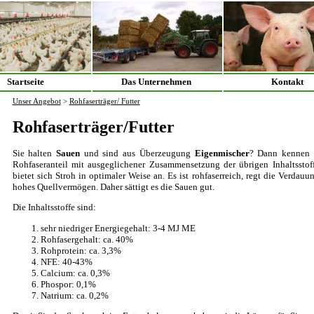
Startseite
Das Unternehmen
Kontakt
Unser Angebot
>
Rohfaserträger/ Futter
Rohfaserträger/Futter
Sie halten
Sauen
und sind aus Überzeugung
Eigenmischer
? Dann kennen 
Rohfaseranteil mit ausgeglichener Zusammensetzung der übrigen Inhaltsstoff
bietet sich Stroh in optimaler Weise an. Es ist rohfaserreich, regt die Verdau
hohes Quellvermögen. Daher sättigt es die Sauen gut.
Die Inhaltsstoffe sind:
sehr niedriger Energiegehalt: 3-4 MJ ME
Rohfasergehalt: ca. 40%
Rohprotein: ca. 3,3%
NFE: 40-43%
Calcium: ca. 0,3%
Phospor: 0,1%
Natrium: ca. 0,2%