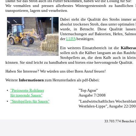
Damit Sie das Stroh auch ins Futter bekommen, haben wir die Lösung für Sie:
Wir vermahlen und pressen allerbestes Wintergerstenstroh zu handlichen P
transportieren, lagern und verarbeiten.
Dabei steht die Qualität des Strohs immer an
absolut trockenes Stroh, dass unter optimale
wurde, in Betracht. Diese Qualität lass
Untersuchungen auf Bakterien, Hefen, Salmo
der
LUFA
bestätigen.
Ein weiteres Einsatzbereich ist die
Kälbera
sollen sich die Kälber langsam an das Rauhfu
Strohpellets an, die dem Kalb auch in kle
können. Sie sind leicht zu handhaben und bieten eine hervorragende Qualität.
Haben Sie Interesse? Wir würden uns über Ihren Anruf freuen!
Weitere
Informationen
zum Herunterladen als pdf-Dabei:
•
"Preiswerte Rohfaser
"Top Agrar"
für tragende Sauen"
Ausgabe 7/2008
•
"Strohpellets für Sauen"
"Landwirtschaftliches Wochenblat
Westfalen-Lippe", Ausgabe 22/200
33.703.774 Besucher 