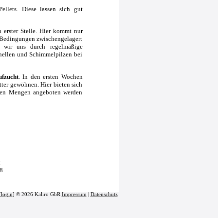
ellets. Diese lassen sich gut
 erster Stelle. Hier kommt nur
n Bedingungen zwischengelagert
en wir uns durch regelmäßige
nellen und Schimmelpilzen bei
ufzucht
. In den ersten Wochen
tter gewöhnen. Hier bieten sich
inen Mengen angeboten werden
t
8
[
login
] © 2026 Kaliro GbR
Impressum
|
Datenschutz