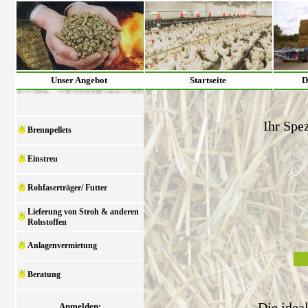
Unser Angebot
Startseite
D
Ihr Spez
Brennpellets
Einstreu
Rohfaserträger/ Futter
Lieferung von Stroh & anderen
Rohstoffen
Anlagenvermietung
Beratung
Die idea
Anmelden: