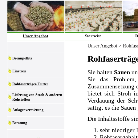
Unser Angebot
Startseite
D
Unser Angebot
>
Rohfase
Rohfaserträge
Brennpellets
Sie halten
Sauen
un
Einstreu
Sie das Problem,
Rohfaserträger/ Futter
Zusammensetzung der
bietet sich Stroh i
Lieferung von Stroh & anderen
Verdauung der Sch
Rohstoffen
sättigt es die Sauen 
Anlagenvermietung
Die Inhaltsstoffe si
Beratung
sehr niedriger
Rohfasergehalt