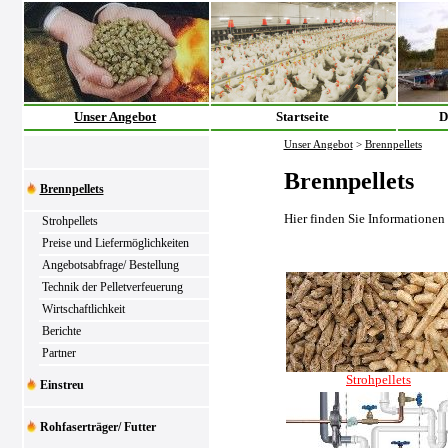
Unser Angebot
Startseite
D
Unser Angebot
>
Brennpellets
Brennpellets
Brennpellets
Hier finden Sie Informationen
Strohpellets
Preise und Liefermöglichkeiten
Angebotsabfrage/ Bestellung
Technik der Pelletverfeuerung
Wirtschaftlichkeit
Berichte
Partner
Strohpellets
Einstreu
Rohfaserträger/ Futter