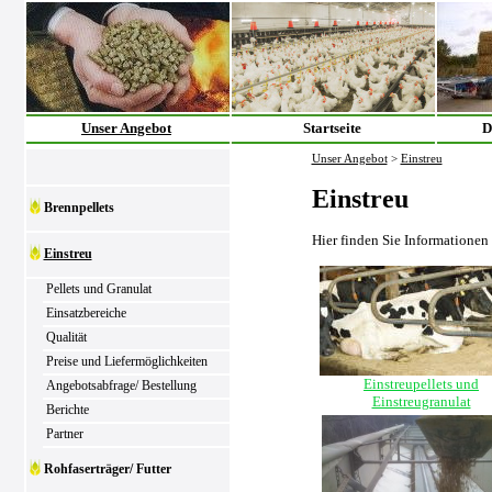
Unser Angebot
Startseite
D
Unser Angebot
>
Einstreu
Einstreu
Brennpellets
Hier finden Sie Informationen
Einstreu
Pellets und Granulat
Einsatzbereiche
Qualität
Preise und Liefermöglichkeiten
Einstreupellets und
Angebotsabfrage/ Bestellung
Einstreugranulat
Berichte
Partner
Rohfaserträger/ Futter