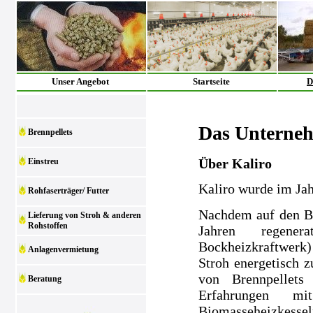
Unser Angebot
Startseite
D
Das Unterne
Brennpellets
Über Kaliro
Einstreu
Kaliro wurde im Ja
Rohfaserträger/ Futter
Nachdem auf den Be
Lieferung von Stroh & anderen
Rohstoffen
Jahren regenera
Bockheizkraftwerk)
Anlagenvermietung
Stroh energetisch z
von Brennpellets
Beratung
Erfahrungen m
Biomasseheizkesse