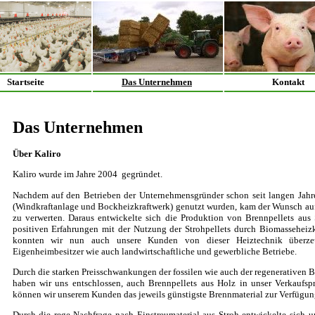
Startseite
Das Unternehmen
Kontakt
Das Unternehmen
Über Kaliro
Kaliro wurde im Jahre 2004 gegründet.
Nachdem auf den Betrieben der Unternehmensgründer schon seit langen Jahre
(Windkraftanlage und Bockheizkraftwerk) genutzt wurden, kam der Wunsch auf,
zu verwerten. Daraus entwickelte sich die Produktion von Brennpellets aus
positiven Erfahrungen mit der Nutzung der Strohpellets durch Biomasseheiz
konnten wir nun auch unsere Kunden von dieser Heiztechnik überz
Eigenheimbesitzer wie auch landwirtschaftliche und gewerbliche Betriebe.
Durch die starken Preisschwankungen der fossilen wie auch der regenerativen Br
haben wir uns entschlossen, auch Brennpellets aus Holz in unser Verkauf
können wir unserem Kunden das jeweils günstigste Brennmaterial zur Verfügung
Durch die rege Nachfrage nach Einstreumaterial aus Stroh entwickelte sich u