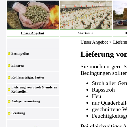
Unser Angebot
Startseite
D
Unser Angebot
>
Lieferu
Lieferung vo
Brennpellets
Sie möchten gern S
Einstreu
Bedingungen sollten
Rohfaserträger/ Futter
Stroh aller Get
Lieferung von Stroh & anderen
Rapsstroh
Rohstoffen
Heu
Anlagenvermietung
nur Quaderball
geschnittene W
Beratung
Feuchtigkeitsg
Bei gleichzeitiger