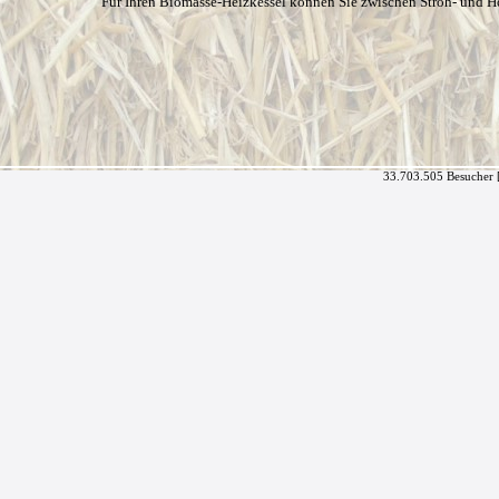
Für Ihren Biomasse-Heizkessel können Sie zwischen Stroh- und H
33.703.505 Besucher 