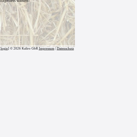
olzpellets wählen!
[
login
] © 2026 Kaliro GbR
Impressum
|
Datenschutz