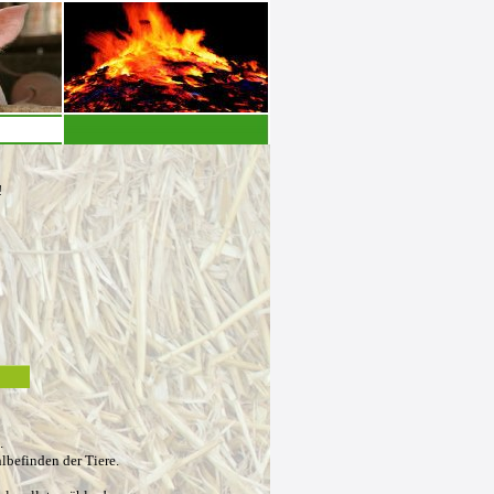
!
l.
lbefinden der Tiere.