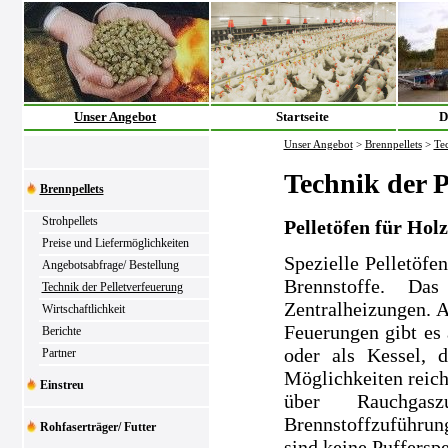
Unser Angebot
Startseite
D
Unser Angebot
>
Brennpellets
>
Tec
Technik der P
Brennpellets
Strohpellets
Pelletöfen für Hol
Preise und Liefermöglichkeiten
Spezielle Pelletöfe
Angebotsabfrage/ Bestellung
Brennstoffe. Da
Technik der Pelletverfeuerung
Zentralheizungen. 
Wirtschaftlichkeit
Feuerungen gibt es
Berichte
oder als Kessel, 
Partner
Möglichkeiten reic
Einstreu
über Rauchgas
Brennstoffzuführun
Rohfaserträger/ Futter
sind keine Pufferspe