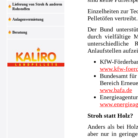
Lieferung von Stroh & anderen
Rohstoffen
Einzelheiten zur Te
Pelletöfen vertreibt
Anlagenvermietung
Der Bund unterstü
Beratung
durch vielfältige
unterschiedliche
Anlaufstellen aufze
KfW-Förderba
www.kfw-foerd
Bundesamt für 
Bereich Erneue
www.bafa.de
Energieagent
www.energieag
Stroh statt Holz?
Anders als bei Hol
aber nur in gering