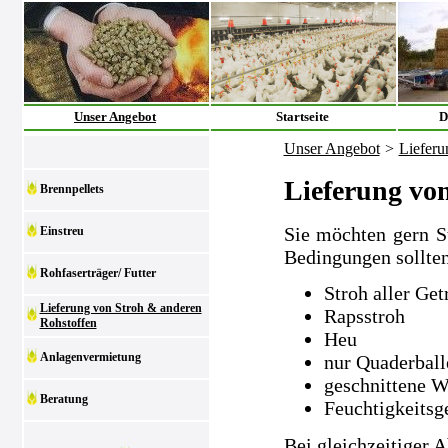
Unser Angebot
Startseite
D
Unser Angebot
>
Lieferu
Lieferung vo
Brennpellets
Sie möchten gern S
Einstreu
Bedingungen sollten
Rohfaserträger/ Futter
Stroh aller Get
Lieferung von Stroh & anderen
Rapsstroh
Rohstoffen
Heu
Anlagenvermietung
nur Quaderball
geschnittene W
Beratung
Feuchtigkeitsg
Bei gleichzeitiger