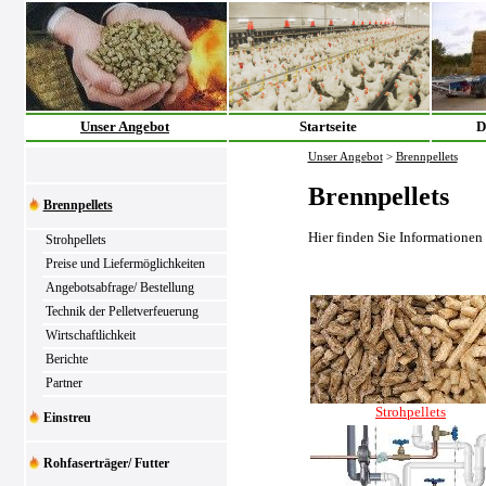
Unser Angebot
Startseite
D
Unser Angebot
>
Brennpellets
Brennpellets
Brennpellets
Hier finden Sie Informationen
Strohpellets
Preise und Liefermöglichkeiten
Angebotsabfrage/ Bestellung
Technik der Pelletverfeuerung
Wirtschaftlichkeit
Berichte
Partner
Strohpellets
Einstreu
Rohfaserträger/ Futter