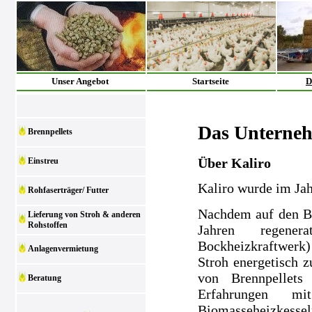
Unser Angebot
Startseite
D
Das Unterne
Brennpellets
Über Kaliro
Einstreu
Kaliro wurde im Ja
Rohfaserträger/ Futter
Nachdem auf den Be
Lieferung von Stroh & anderen
Rohstoffen
Jahren regenera
Bockheizkraftwerk)
Anlagenvermietung
Stroh energetisch z
von Brennpellets
Beratung
Erfahrungen m
Biomasseheizkesse