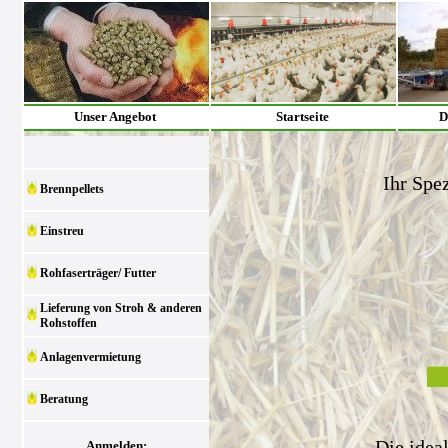
Unser Angebot
Startseite
D
Ihr Spez
Brennpellets
Einstreu
Rohfaserträger/ Futter
Lieferung von Stroh & anderen
Rohstoffen
Anlagenvermietung
Beratung
Die idea
Anmelden: