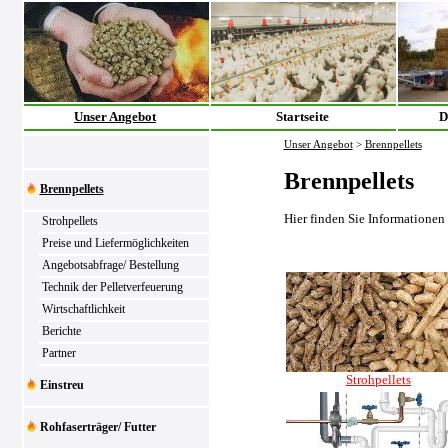
Unser Angebot
Startseite
D
Unser Angebot
>
Brennpellets
Brennpellets
Brennpellets
Hier finden Sie Informationen
Strohpellets
Preise und Liefermöglichkeiten
Angebotsabfrage/ Bestellung
Technik der Pelletverfeuerung
Wirtschaftlichkeit
Berichte
Partner
Strohpellets
Einstreu
Rohfaserträger/ Futter