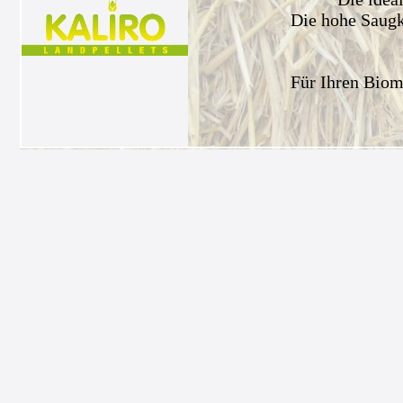
Die hohe Saugkr
Für Ihren Biom