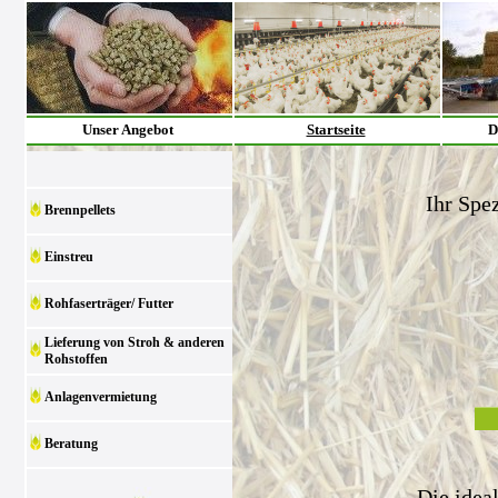
Unser Angebot
Startseite
D
Ihr Spez
Brennpellets
Einstreu
Rohfaserträger/ Futter
Lieferung von Stroh & anderen
Rohstoffen
Anlagenvermietung
Beratung
Die idea