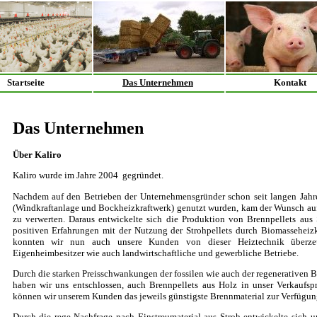
Startseite
Das Unternehmen
Kontakt
Das Unternehmen
Über Kaliro
Kaliro wurde im Jahre 2004 gegründet.
Nachdem auf den Betrieben der Unternehmensgründer schon seit langen Jahre
(Windkraftanlage und Bockheizkraftwerk) genutzt wurden, kam der Wunsch auf,
zu verwerten. Daraus entwickelte sich die Produktion von Brennpellets aus
positiven Erfahrungen mit der Nutzung der Strohpellets durch Biomasseheiz
konnten wir nun auch unsere Kunden von dieser Heiztechnik überz
Eigenheimbesitzer wie auch landwirtschaftliche und gewerbliche Betriebe.
Durch die starken Preisschwankungen der fossilen wie auch der regenerativen Br
haben wir uns entschlossen, auch Brennpellets aus Holz in unser Verkauf
können wir unserem Kunden das jeweils günstigste Brennmaterial zur Verfügung
Durch die rege Nachfrage nach Einstreumaterial aus Stroh entwickelte sich u