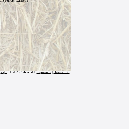
olzpellets wählen!
[
login
] © 2026 Kaliro GbR
Impressum
|
Datenschutz