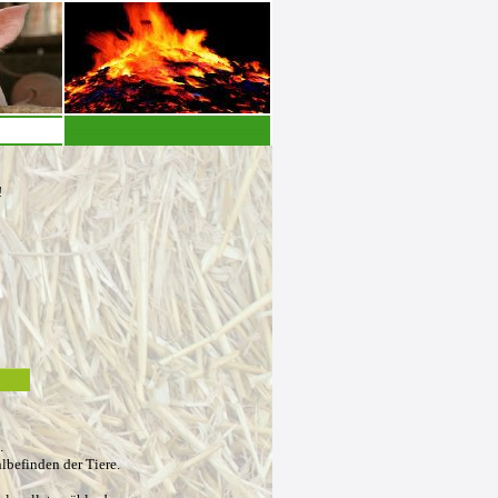
!
l.
lbefinden der Tiere.