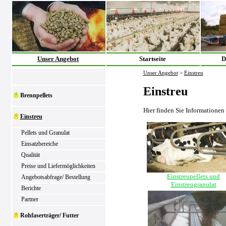
Unser Angebot
Startseite
D
Unser Angebot
>
Einstreu
Einstreu
Brennpellets
Hier finden Sie Informationen
Einstreu
Pellets und Granulat
Einsatzbereiche
Qualität
Preise und Liefermöglichkeiten
Einstreupellets und
Angebotsabfrage/ Bestellung
Einstreugranulat
Berichte
Partner
Rohfaserträger/ Futter