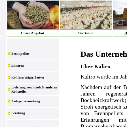
Unser Angebot
Startseite
D
Das Unterne
Brennpellets
Über Kaliro
Einstreu
Kaliro wurde im Ja
Rohfaserträger/ Futter
Nachdem auf den Be
Lieferung von Stroh & anderen
Rohstoffen
Jahren regenera
Bockheizkraftwerk)
Anlagenvermietung
Stroh energetisch z
von Brennpellets
Beratung
Erfahrungen m
Biomasseheizkesse