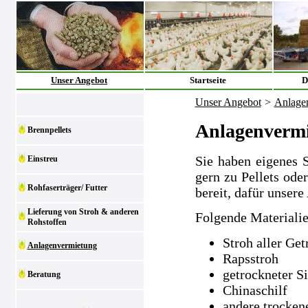
Unser Angebot
Startseite
D
Unser Angebot
>
Anlage
Anlagenverm
Brennpellets
Sie haben eigenes 
Einstreu
gern zu Pellets ode
Rohfaserträger/ Futter
bereit, dafür unsere
Lieferung von Stroh & anderen
Folgende Materialie
Rohstoffen
Stroh aller Get
Anlagenvermietung
Rapsstroh
getrockneter S
Beratung
Chinaschilf
andere trocken