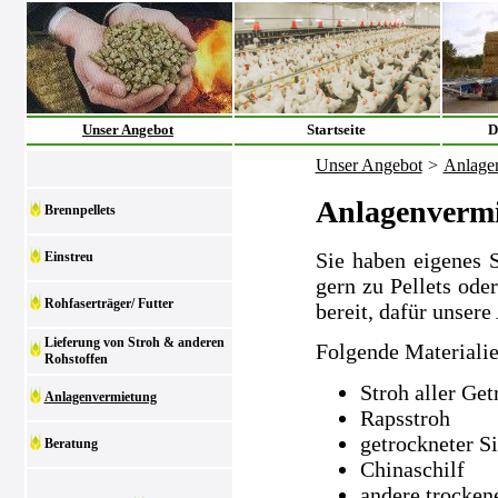
Unser Angebot
Startseite
D
Unser Angebot
>
Anlage
Anlagenverm
Brennpellets
Sie haben eigenes 
Einstreu
gern zu Pellets ode
Rohfaserträger/ Futter
bereit, dafür unsere
Lieferung von Stroh & anderen
Folgende Materialie
Rohstoffen
Stroh aller Get
Anlagenvermietung
Rapsstroh
getrockneter S
Beratung
Chinaschilf
andere trocken