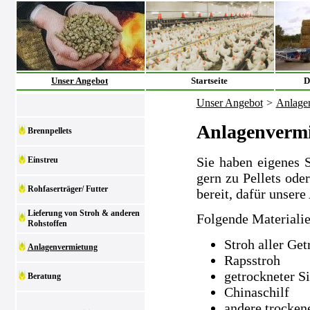
Unser Angebot
Startseite
D
Unser Angebot
>
Anlage
Anlagenverm
Brennpellets
Sie haben eigenes 
Einstreu
gern zu Pellets ode
Rohfaserträger/ Futter
bereit, dafür unsere
Lieferung von Stroh & anderen
Folgende Materialie
Rohstoffen
Stroh aller Get
Anlagenvermietung
Rapsstroh
getrockneter S
Beratung
Chinaschilf
andere trocken