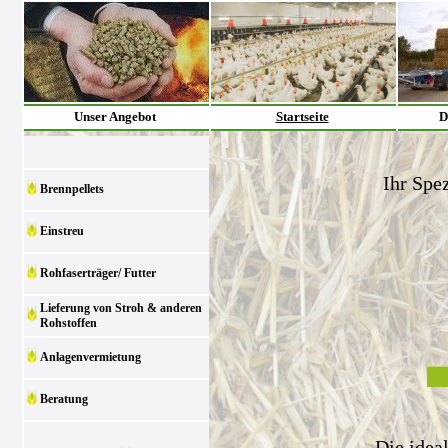
Unser Angebot
Startseite
D
Ihr Spez
Brennpellets
Einstreu
Rohfaserträger/ Futter
Lieferung von Stroh & anderen
Rohstoffen
Anlagenvermietung
Beratung
Die idea