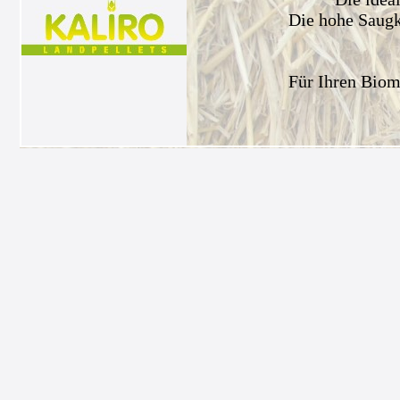
Die hohe Saugkr
Für Ihren Biom