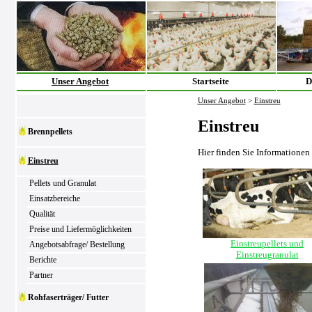
Unser Angebot
Startseite
D
Unser Angebot
>
Einstreu
Einstreu
Brennpellets
Hier finden Sie Informationen
Einstreu
Pellets und Granulat
Einsatzbereiche
Qualität
Preise und Liefermöglichkeiten
Einstreupellets und
Angebotsabfrage/ Bestellung
Einstreugranulat
Berichte
Partner
Rohfaserträger/ Futter