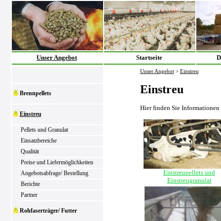
Unser Angebot
Startseite
D
Unser Angebot
>
Einstreu
Einstreu
Brennpellets
Hier finden Sie Informationen
Einstreu
Pellets und Granulat
Einsatzbereiche
Qualität
Preise und Liefermöglichkeiten
Einstreupellets und
Angebotsabfrage/ Bestellung
Einstreugranulat
Berichte
Partner
Rohfaserträger/ Futter