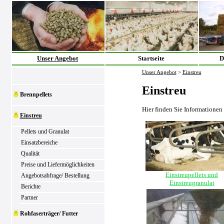
Unser Angebot
Startseite
D
Unser Angebot
>
Einstreu
Einstreu
Brennpellets
Hier finden Sie Informationen
Einstreu
Pellets und Granulat
Einsatzbereiche
Qualität
Preise und Liefermöglichkeiten
Einstreupellets und
Angebotsabfrage/ Bestellung
Einstreugranulat
Berichte
Partner
Rohfaserträger/ Futter