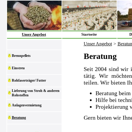
Unser Angebot
Startseite
D
Unser Angebot
>
Beratu
Beratung
Brennpellets
Seit 2004 sind wir 
Einstreu
tätig. Wir möchte
Rohfaserträger/ Futter
teilen. Wir bieten I
Lieferung von Stroh & anderen
Beratung beim 
Rohstoffen
Hilfe bei tech
Anlagenvermietung
Projektierung 
Gern bieten wir Ihn
Beratung