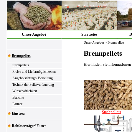
Unser Angebot
Startseite
D
Unser Angebot
>
Brennpellets
Brennpellets
Brennpellets
Hier finden Sie Informationen
Strohpellets
Preise und Liefermöglichkeiten
Angebotsabfrage/ Bestellung
Technik der Pelletverfeuerung
Wirtschaftlichkeit
Berichte
Partner
Strohpellets
Einstreu
Rohfaserträger/ Futter