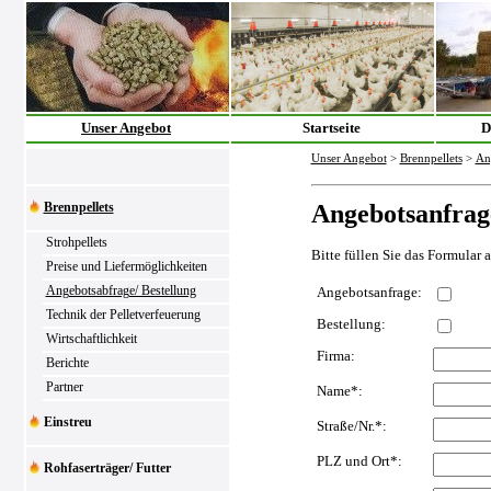
Unser Angebot
Startseite
D
Unser Angebot
>
Brennpellets
>
An
Brennpellets
Angebotsanfrag
Strohpellets
Bitte füllen Sie das Formular 
Preise und Liefermöglichkeiten
Angebotsabfrage/ Bestellung
Angebotsanfrage:
Technik der Pelletverfeuerung
Bestellung:
Wirtschaftlichkeit
Firma:
Berichte
Partner
Name*:
Einstreu
Straße/Nr.*:
PLZ und Ort*:
Rohfaserträger/ Futter