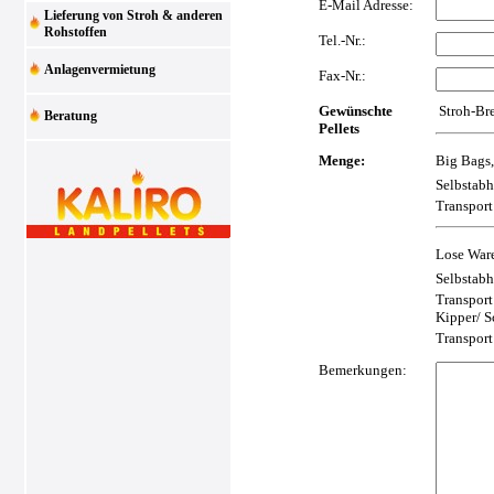
E-Mail Adresse:
Lieferung von Stroh & anderen
Rohstoffen
Tel.-Nr.:
Anlagenvermietung
Fax-Nr.:
Gewünschte
Stroh-Bre
Beratung
Pellets
Menge:
Big Bags,
Selbstab
Transport
Lose Ware
Selbstabh
Transport
Kipper/ 
Transpor
Bemerkungen: