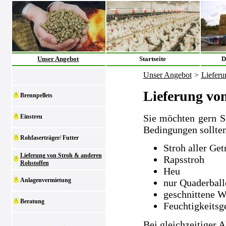
Unser Angebot
Startseite
D
Unser Angebot
>
Lieferu
Lieferung vo
Brennpellets
Sie möchten gern S
Einstreu
Bedingungen sollten
Rohfaserträger/ Futter
Stroh aller Get
Lieferung von Stroh & anderen
Rapsstroh
Rohstoffen
Heu
Anlagenvermietung
nur Quaderball
geschnittene W
Beratung
Feuchtigkeitsg
Bei gleichzeitiger