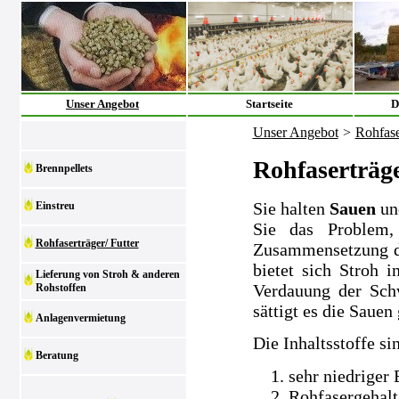
Unser Angebot
Startseite
D
Unser Angebot
>
Rohfase
Rohfaserträge
Brennpellets
Sie halten
Sauen
un
Einstreu
Sie das Problem,
Rohfaserträger/ Futter
Zusammensetzung der
bietet sich Stroh i
Lieferung von Stroh & anderen
Verdauung der Sch
Rohstoffen
sättigt es die Sauen 
Anlagenvermietung
Die Inhaltsstoffe si
Beratung
sehr niedriger
Rohfasergehalt