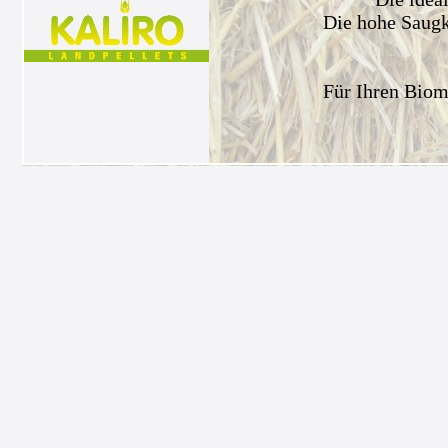
Die hohe Saugkr
Für Ihren Biom