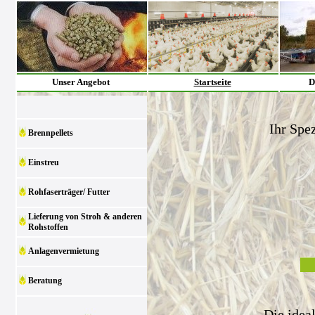
Unser Angebot
Startseite
D
Ihr Spez
Brennpellets
Einstreu
Rohfaserträger/ Futter
Lieferung von Stroh & anderen
Rohstoffen
Anlagenvermietung
Beratung
Die idea