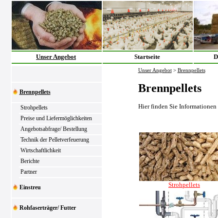
Unser Angebot
Startseite
D
Unser Angebot
>
Brennpellets
Brennpellets
Brennpellets
Hier finden Sie Informationen
Strohpellets
Preise und Liefermöglichkeiten
Angebotsabfrage/ Bestellung
Technik der Pelletverfeuerung
Wirtschaftlichkeit
Berichte
Partner
Strohpellets
Einstreu
Rohfaserträger/ Futter