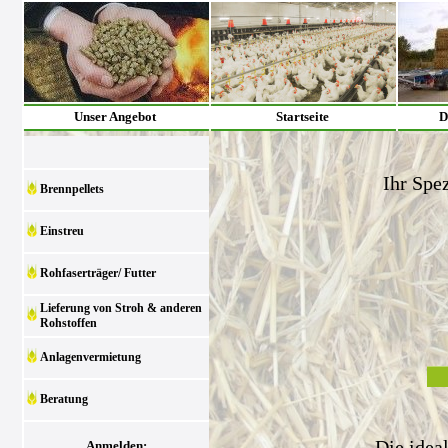
Unser Angebot
Startseite
D
Ihr Spez
Brennpellets
Einstreu
Rohfaserträger/ Futter
Lieferung von Stroh & anderen
Rohstoffen
Anlagenvermietung
Beratung
Die idea
Anmelden: