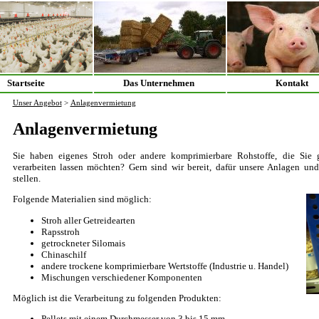
Startseite
Das Unternehmen
Kontakt
Unser Angebot
>
Anlagenvermietung
Anlagenvermietung
Sie haben eigenes Stroh oder andere komprimierbare Rohstoffe, die Sie g
verarbeiten lassen möchten? Gern sind wir bereit, dafür unsere Anlagen un
stellen.
Folgende Materialien sind möglich:
Stroh aller Getreidearten
Rapsstroh
getrockneter Silomais
Chinaschilf
andere trockene komprimierbare Wertstoffe (Industrie u. Handel)
Mischungen verschiedener Komponenten
Möglich ist die Verarbeitung zu folgenden Produkten:
Pellets mit einem Durchmesser von 3 bis 15 mm