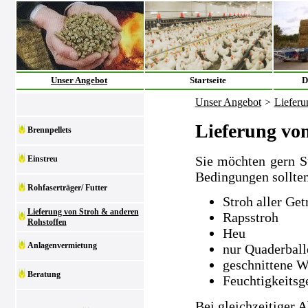
Unser Angebot
Startseite
D
Unser Angebot
>
Lieferu
Lieferung vo
Brennpellets
Sie möchten gern S
Einstreu
Bedingungen sollten
Rohfaserträger/ Futter
Stroh aller Get
Lieferung von Stroh & anderen
Rapsstroh
Rohstoffen
Heu
Anlagenvermietung
nur Quaderball
geschnittene W
Beratung
Feuchtigkeitsg
Bei gleichzeitiger