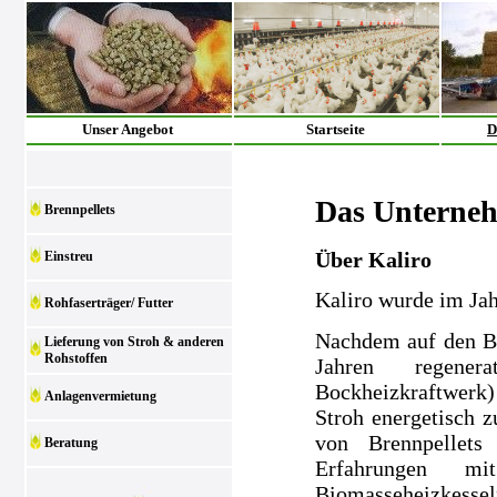
Unser Angebot
Startseite
D
Das Unterne
Brennpellets
Über Kaliro
Einstreu
Kaliro wurde im Ja
Rohfaserträger/ Futter
Nachdem auf den Be
Lieferung von Stroh & anderen
Rohstoffen
Jahren regenera
Bockheizkraftwerk)
Anlagenvermietung
Stroh energetisch z
von Brennpellets
Beratung
Erfahrungen m
Biomasseheizkesse