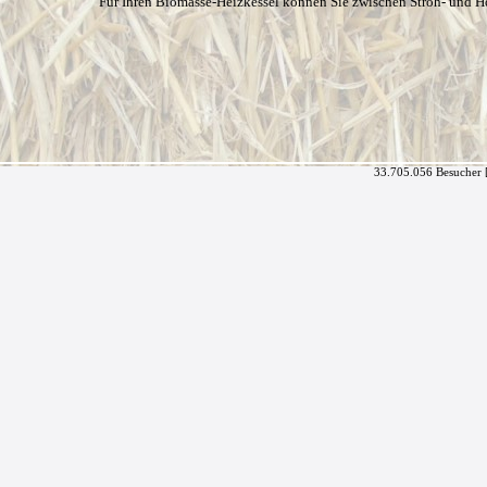
Für Ihren Biomasse-Heizkessel können Sie zwischen Stroh- und H
33.705.056 Besucher 