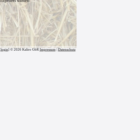
olzpellets wählen!
[
login
] © 2026 Kaliro GbR
Impressum
|
Datenschutz