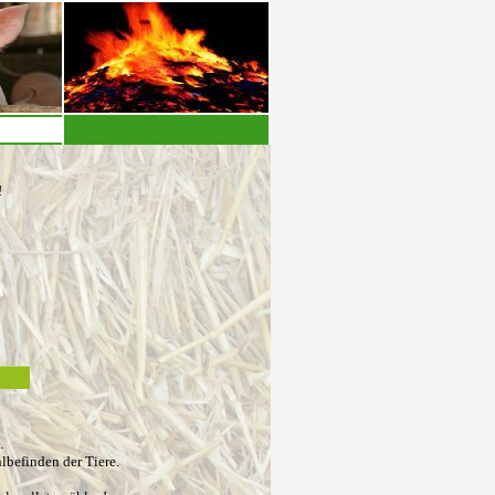
!
l.
lbefinden der Tiere.