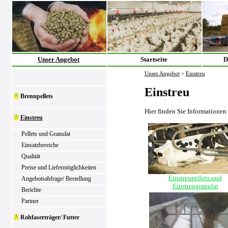
Unser Angebot
Startseite
D
Unser Angebot
>
Einstreu
Einstreu
Brennpellets
Hier finden Sie Informationen
Einstreu
Pellets und Granulat
Einsatzbereiche
Qualität
Preise und Liefermöglichkeiten
Einstreupellets und
Angebotsabfrage/ Bestellung
Einstreugranulat
Berichte
Partner
Rohfaserträger/ Futter