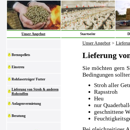
Unser Angebot
Startseite
D
Unser Angebot
>
Lieferu
Lieferung vo
Brennpellets
Sie möchten gern S
Einstreu
Bedingungen sollten
Rohfaserträger/ Futter
Stroh aller Get
Lieferung von Stroh & anderen
Rapsstroh
Rohstoffen
Heu
Anlagenvermietung
nur Quaderball
geschnittene W
Beratung
Feuchtigkeitsg
Bei gleichzeitiger