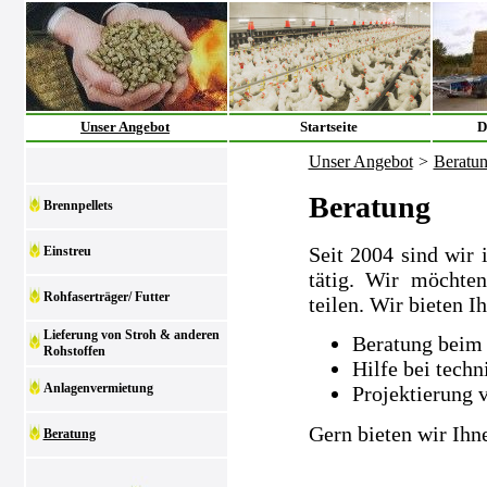
Unser Angebot
Startseite
D
Unser Angebot
>
Beratu
Beratung
Brennpellets
Seit 2004 sind wir 
Einstreu
tätig. Wir möchte
Rohfaserträger/ Futter
teilen. Wir bieten I
Lieferung von Stroh & anderen
Beratung beim 
Rohstoffen
Hilfe bei tech
Anlagenvermietung
Projektierung 
Gern bieten wir Ihn
Beratung