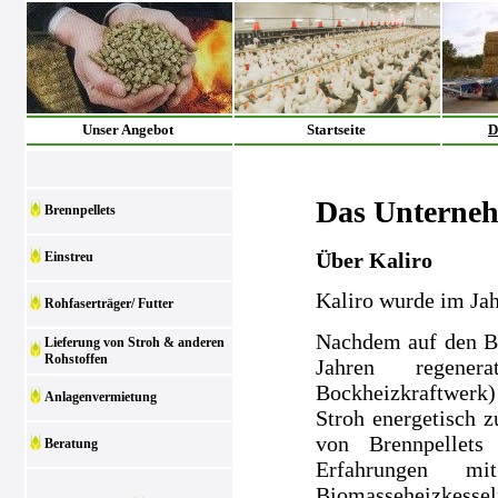
Unser Angebot
Startseite
D
Das Unterne
Brennpellets
Über Kaliro
Einstreu
Kaliro wurde im Ja
Rohfaserträger/ Futter
Nachdem auf den Be
Lieferung von Stroh & anderen
Rohstoffen
Jahren regenera
Bockheizkraftwerk)
Anlagenvermietung
Stroh energetisch z
von Brennpellets
Beratung
Erfahrungen m
Biomasseheizkesse