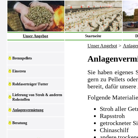
Unser Angebot
Startseite
D
Unser Angebot
>
Anlage
Anlagenverm
Brennpellets
Sie haben eigenes 
Einstreu
gern zu Pellets ode
Rohfaserträger/ Futter
bereit, dafür unsere
Lieferung von Stroh & anderen
Folgende Materialie
Rohstoffen
Stroh aller Get
Anlagenvermietung
Rapsstroh
getrockneter S
Beratung
Chinaschilf
andere trocken