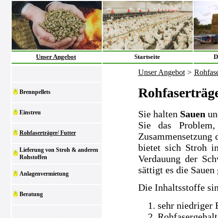
Unser Angebot
Startseite
D
Unser Angebot
>
Rohfase
Rohfaserträge
Brennpellets
Sie halten
Sauen
un
Einstreu
Sie das Problem,
Rohfaserträger/ Futter
Zusammensetzung der
bietet sich Stroh i
Lieferung von Stroh & anderen
Verdauung der Sch
Rohstoffen
sättigt es die Sauen 
Anlagenvermietung
Die Inhaltsstoffe si
Beratung
sehr niedriger
Rohfasergehalt