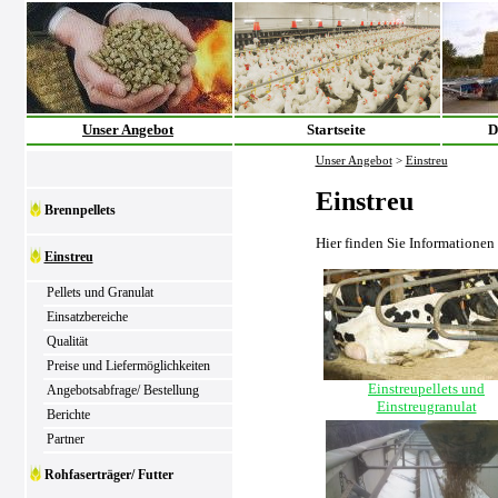
Unser Angebot
Startseite
D
Unser Angebot
>
Einstreu
Einstreu
Brennpellets
Hier finden Sie Informationen
Einstreu
Pellets und Granulat
Einsatzbereiche
Qualität
Preise und Liefermöglichkeiten
Einstreupellets und
Angebotsabfrage/ Bestellung
Einstreugranulat
Berichte
Partner
Rohfaserträger/ Futter