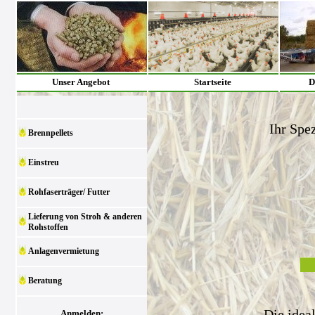
Unser Angebot
Startseite
D
Ihr Spez
Brennpellets
Einstreu
Rohfaserträger/ Futter
Lieferung von Stroh & anderen
Rohstoffen
Anlagenvermietung
Beratung
Die idea
Anmelden: