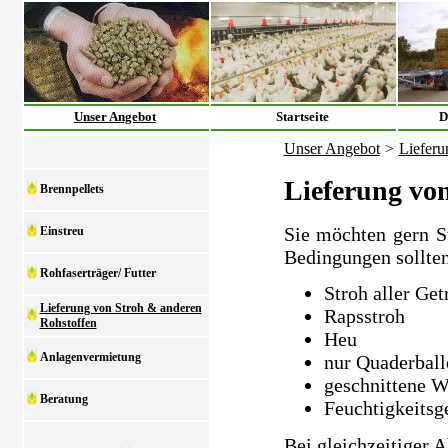
Unser Angebot
Startseite
D
Unser Angebot
>
Lieferu
Lieferung vo
Brennpellets
Sie möchten gern S
Einstreu
Bedingungen sollten
Rohfaserträger/ Futter
Stroh aller Get
Lieferung von Stroh & anderen
Rapsstroh
Rohstoffen
Heu
Anlagenvermietung
nur Quaderball
geschnittene W
Beratung
Feuchtigkeitsg
Bei gleichzeitiger