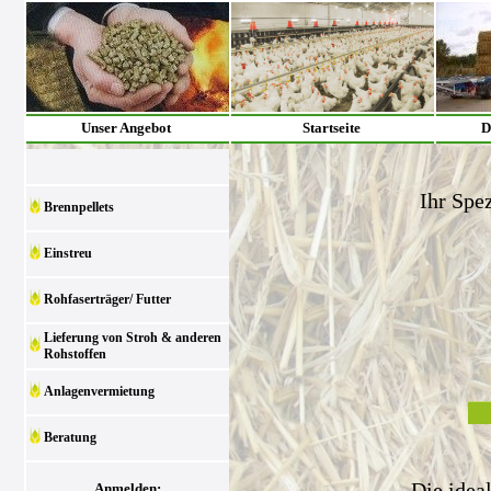
Unser Angebot
Startseite
D
Ihr Spez
Brennpellets
Einstreu
Rohfaserträger/ Futter
Lieferung von Stroh & anderen
Rohstoffen
Anlagenvermietung
Beratung
Die idea
Anmelden: