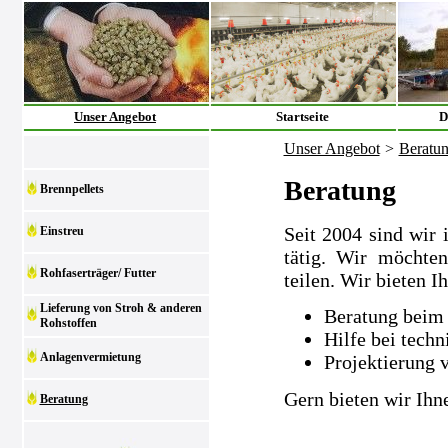
Unser Angebot
Startseite
D
Unser Angebot
>
Beratu
Beratung
Brennpellets
Seit 2004 sind wir 
Einstreu
tätig. Wir möchte
Rohfaserträger/ Futter
teilen. Wir bieten I
Lieferung von Stroh & anderen
Beratung beim 
Rohstoffen
Hilfe bei tech
Anlagenvermietung
Projektierung 
Gern bieten wir Ihn
Beratung